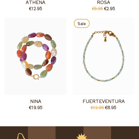
ATHENA
ROSA
€12.95
€5.95
€2.95
Sale
NINA
FUERTEVENTURA
€19.95
€12.95
€8.95