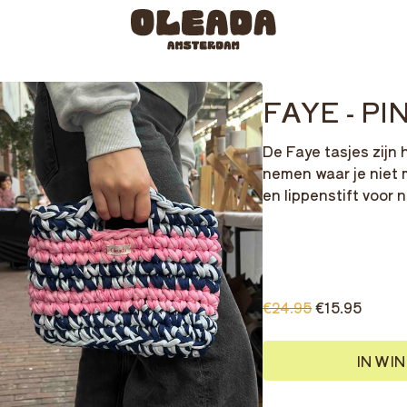
FAYE - PI
De Faye tasjes zijn
nemen waar je niet 
en lippenstift voor 
€24.95
€15.95
IN WI