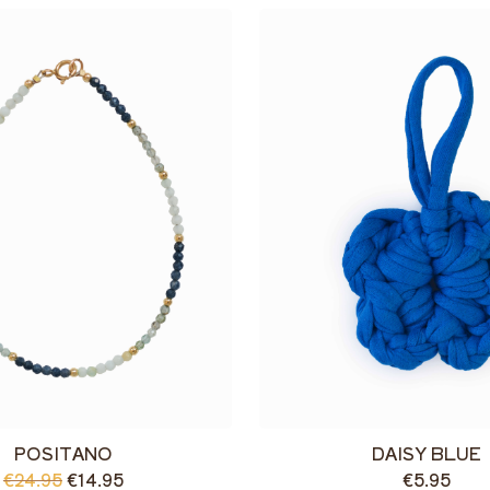
POSITANO
DAISY BLUE
€24.95
€14.95
€5.95