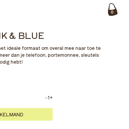
0
NK & BLUE
 het ideale formaat om overal mee naar toe te
meer dan je telefoon, portemonnee, sleutels
nodig hebt!
–
1
+
NKELMAND